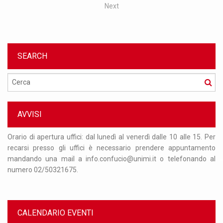
Next
SEARCH
Cerca
AVVISI
 31
Orario di apertura uffici: dal lunedì al venerdì dalle 10 alle 15. Per
Si
que
recarsi presso gli uffici è necessario prendere appuntamento
ag
ire
mandando una mail a info.confucio@unimi.it o telefonando al
op
numero 02/50321675.
da
CALENDARIO EVENTI