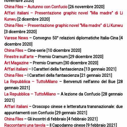
novembre 2020]
China Files – Autunno con Confucio
[26 novembre 2020]
Affari italiani – Presentazione graphic novel “Mia madre” di Li
Kunwu
[2 dicembre 2020]
China Files – Presentazione graphic novel “Mia madre” di Li Kunwu
[3 dicembre 2020]
Varese News
– Convegno 50° relazioni diplomatiche Italia-Cina [4
dicembre 2020]
China Files
– Cine-serie [10 dicembre 2020]
Finestre sull’arte
– Premio Cramum [29 dicembre 2020]
Art Magazine
– Premio Cramum [30 dicembre 2020]
Affari italiani
– I Caratteri della fantascienza [13 gennaio 2021]
China Files
– I Caratteri della fantascienza [21 gennaio 2021]
La Repubblica – TuttoMilano
– Benvenuti nell’anno del Bue [28
gennaio 2021]
La Repubblica – TuttoMilano
– A lezione da Confucio [28 gennaio
2021]
Affari italiani
– Oroscopo cinese e letteratura transnazionale: due
appuntamenti con Confucio [29 gennaio 2021]
China Files
– Gli incontri di febbraio [4 febbraio 2021]
Raccontami una tavola
– Il Capodanno cinese [9 febbraio 2021]