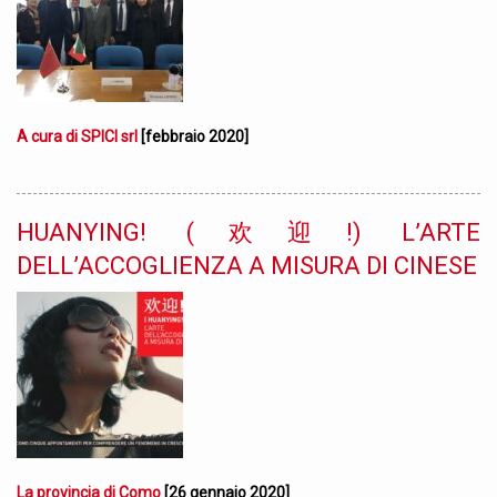
A cura di SPICI srl
[febbraio 2020]
HUANYING! (欢迎!) L’ARTE
DELL’ACCOGLIENZA A MISURA DI CINESE
La provincia di Como
[26 gennaio 2020]