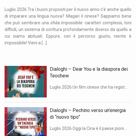
Luglio 2026 Tra i buoni propositi per il nuovo anno c’è anche quello
di imparare una lingua nuova? Magari il cinese? Sappiamo bene
che può sembrare una sfida impossibile: caratteri complessi, toni
difficili, un sistema di scrittura profondamente diverso da quello a
cui siamo abituati. Eppure, con il percorso giusto, niente è
impossibile! Vieni a […]
Dialoghi – Dear You e la diaspora dei
Teochew
Luglio 2026 Un film cinese che ha registrato un inaspettato successo al botteghino intreccia memoria familiare e storia della diaspora del popolo Teochew, originario del Guangdong orientale. Uno dei temi centrali è quello dei qiaopi, le lettere di rimessa che per decenni hanno mantenuto vivi i legami tra i migranti cinesi all’estero e le famiglie […]
Dialoghi – Pechino verso un’energia
di “nuovo tipo”
Luglio 2026 Oggi la Cina è il paese pioniere delle energie rinnovabili. Le sfide da affrontare, raccolte nel nuovo piano quinquennale, raccontano anche qualcosa che riguarda i sistemi energetici oltre i confini nazionali. “Dialoghi: Confucio e China Files” è una rubrica in collaborazione tra China Files e l’Istituto Confucio dell’Università degli Studi di Milano. Di […]