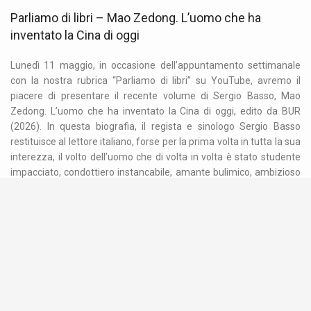
Parliamo di libri – Mao Zedong. L’uomo che ha
inventato la Cina di oggi
Lunedì 11 maggio, in occasione dell’appuntamento settimanale
con la nostra rubrica “Parliamo di libri” su YouTube, avremo il
piacere di presentare il recente volume di Sergio Basso, Mao
Zedong. L’uomo che ha inventato la Cina di oggi, edito da BUR
(2026). In questa biografia, il regista e sinologo Sergio Basso
restituisce al lettore italiano, forse per la prima volta in tutta la sua
interezza, il volto dell’uomo che di volta in volta è stato studente
impacciato, condottiero instancabile, amante bulimico, ambizioso
poeta, rivoluzionario esigente, brillante retore e stratega spietato.
Senza mai cadere in idolatrie o vuote critiche, con l’accortezza
dello studioso […]