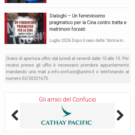
Dialoghi – Un femminismo
pragmatico per la Cina contro tratta e
matrimoni forzati
Luglio 2026 Dopo il caso della “donna incatenata”, nuove reti informali aiutano le vittime tra censura e controllo statale. “Dialoghi: Confucio e China Files” è una rubrica in collaborazione tra China Files e l’Istituto Confucio dell’Università degli Studi di Milano. Di Agnese Ranaldi Quando Xiaocao è arrivata in una contea della provincia dello Shanxi, nel […]
31
Orario di apertura uffici: dal lunedì al venerdì dalle 10 alle 15. Per
S
mo
recarsi presso gli uffici è necessario prendere appuntamento
a
no
mandando una mail a info.confucio@unimi.it o telefonando al
c
numero 02/50321675.
r
Gli amici del Confucio
Previous
Next