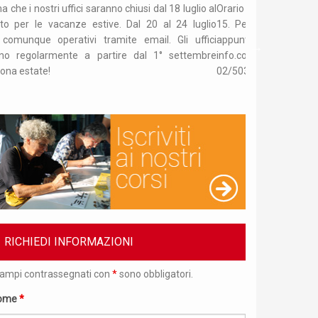
aranno chiusi dal 18 luglio al
Orario di apertura uffici: dal lunedì al venerd
stive. Dal 20 al 24 luglio
15. Per recarsi presso gli uffici è neces
tramite email. Gli uffici
appuntamento mandando un
 partire dal 1° settembre
info.confucio@unimi.it o telefonand
02/50321675.
RICHIEDI INFORMAZIONI
campi contrassegnati con
*
sono obbligatori.
ome
*