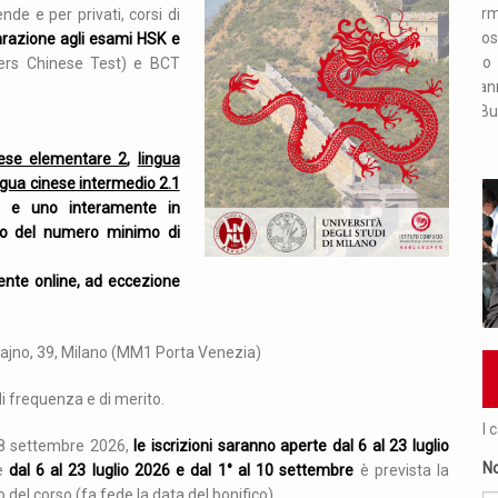
a uffici: dal lunedì al venerdì dalle 10 alle
Si informa che i nostri uffici s
de e per privati, corsi di
 presso gli uffici è necessario prendere
31 agosto per le vacanze e
razione agli esami HSK e
ento mandando una mail a
saremo comunque operativi 
ers Chinese Test) e BCT
o@unimi.it o telefonando al numero
riapriranno regolarmente a
2026. Buona estate!
nese elementare 2
,
lingua
ingua cinese intermedio 2.1
e e uno interamente in
to del numero minimo di
amente online, ad eccezione
 Majno, 39, Milano (MM1 Porta Venezia)
 di frequenza e di merito.
I 
l 28 settembre 2026,
le iscrizioni saranno aperte dal 6 al 23 luglio
N
ve
dal 6 al 23 luglio 2026 e dal 1° al 10 settembre
è prevista la
 del corso (fa fede la data del bonifico).