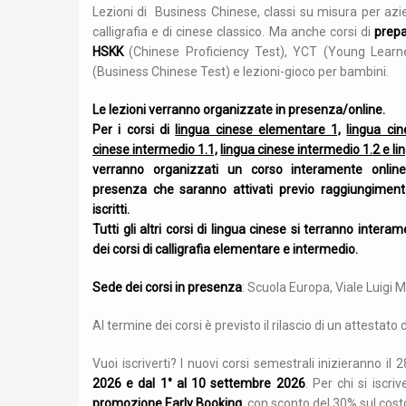
i informa che i nostri uffici saranno chiusi dal 18 luglio al
Orario di apertur
Lezioni di Business Chinese, classi su misura per azien
1 agosto per le vacanze estive. Dal 20 al 24 luglio
15. Per recarsi
calligrafia e di cinese classico. Ma anche corsi di
prepa
aremo comunque operativi tramite email. Gli uffici
appuntam
HSKK
(Chinese Proficiency Test), YCT (Young Learn
iapriranno regolarmente a partire dal 1° settembre
info.confuci
(Business Chinese Test) e lezioni-gioco per bambini.
026. Buona estate!
02/50321675.
Le lezioni verranno organizzate in presenza/online.
Per i corsi di
lingua cinese elementare 1,
lingua ci
cinese intermedio 1.1,
lingua cinese intermedio 1.2 e l
verranno organizzati un corso interamente onlin
presenza che saranno attivati previo raggiungimen
iscritti.
Tutti gli altri corsi di lingua cinese si terranno inter
dei corsi di calligrafia elementare e intermedio.
Sede dei corsi in presenza
: Scuola Europa, Viale Luigi
Al termine dei corsi è previsto il rilascio di un attestato
Vuoi iscriverti? I nuovi corsi semestrali inizieranno i
2026 e dal 1° al 10 settembre 2026
. Per chi si iscri
promozione Early Booking
, con sconto del 30% sul costo