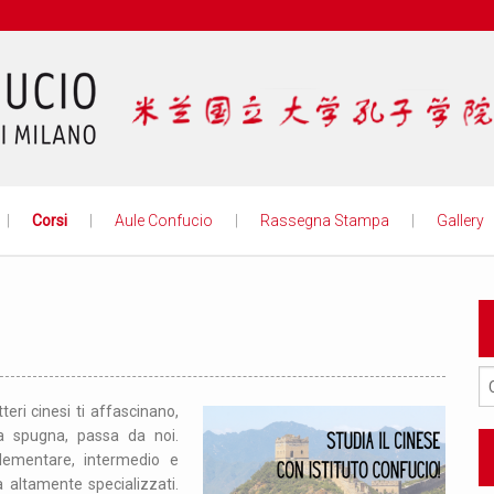
Istituto
Corsi
Aule Confucio
Rassegna Stampa
Gallery
eri cinesi ti affascinano,
a spugna, passa da noi.
elementare, intermedio e
a altamente specializzati.