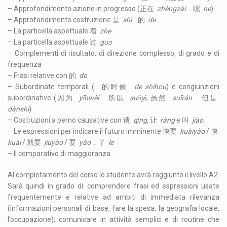
– Approfondimento azione in progresso (正在
zh
èngzài
… 呢
ne
)
– Approfondimento costruzione 是
s
hì
… 的
de
– La particella aspettuale 着
zhe
– La particella aspettuale 过
guo
– Complementi di risultato, di direzione complesso, di grado e di
frequenza
– Frasi relative con 的
de
– Subordinate temporali (… 的时候
de shíhou
) e congiunzioni
subordinative (因为
yīnwèi
… 所以
suǒyǐ
, 虽然
suīrán
… 但是
dànshì
)
– Costruzioni a perno causative con 请
qǐng
, 让
ràng
e 叫
jiào
– Le espressioni per indicare il futuro imminente 快要
kuàiyào
/ 快
kuài
/ 就要
jiùyào
/ 要
yào
… 了
le
– Il comparativo di maggioranza
Al completamento del corso lo studente avrà raggiunto il livello A2.
Sarà quindi in grado di: comprendere frasi ed espressioni usate
frequentemente e relative ad ambiti di immediata rilevanza
(informazioni personali di base, fare la spesa, la geografia locale,
l’occupazione); comunicare in attività semplici e di routine che