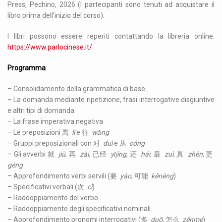
Press, Pechino, 2026 (I partecipanti sono tenuti ad acquistare il
libro prima dell’inizio del corso).
I libri possono essere reperiti contattando la libreria online:
https://www.parlocinese.it/
.
Programma
:
– Consolidamento della grammatica di base
– La domanda mediante ripetizione, frasi interrogative disgiuntive
e altri tipi di domanda
– La frase imperativa negativa
– Le preposizioni 离
lí
e 往
wǎng
– Gruppi preposizionali con 对
d
uì
e 从
cóng
– Gli avverbi 就
jiù
, 再
zài
, 已经
yǐjīng
, 还
hái
, 最
zuì
, 真
zhēn
, 更
g
èng
– Approfondimento verbi servili (要
yào
, 可能
kěnéng
)
– Specificativi verbali (次
cì
)
– Raddoppiamento del verbo
– Raddoppiamento degli specificativi nominali
– Approfondimento pronomi interrogativi (多
duō
, 怎么
zěnme
)