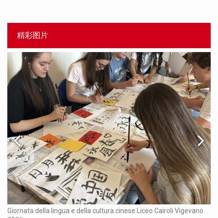
精彩图片
Ch
Giornata della lingua e della cultura cinese Liceo Cairoli Vigevano