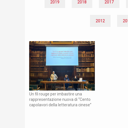
2019
2018
2017
Si informa che i nostri uffici saranno chiusi dal
31 agosto per le vacanze estive. Dal 20 a
saremo comunque operativi tramite email.
2012
20
riapriranno regolarmente a partire dal 1
2026. Buona estate!
Un fil rouge per imbastire una
rappresentazione nuova di “Cento
capolavori della letteratura cinese”