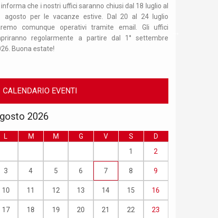
 informa che i nostri uffici saranno chiusi dal 18 luglio al
Orario di apertur
 agosto per le vacanze estive. Dal 20 al 24 luglio
15. Per recarsi
aremo comunque operativi tramite email. Gli uffici
appuntame
iapriranno regolarmente a partire dal 1° settembre
info.confucio
26. Buona estate!
02/50321675.
CALENDARIO EVENTI
gosto 2026
L
M
M
G
V
S
D
1
2
3
4
5
6
7
8
9
10
11
12
13
14
15
16
17
18
19
20
21
22
23