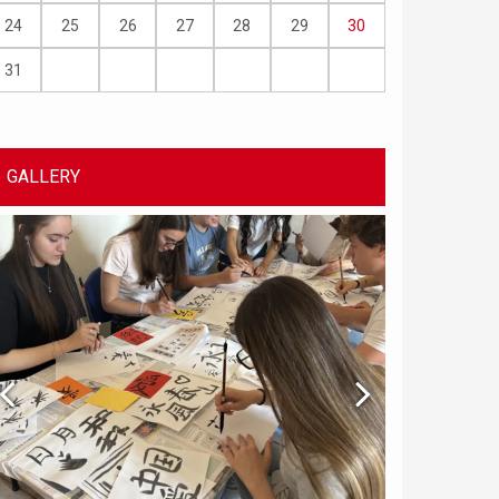
24
25
26
27
28
29
30
31
GALLERY
Chinese Bridge p