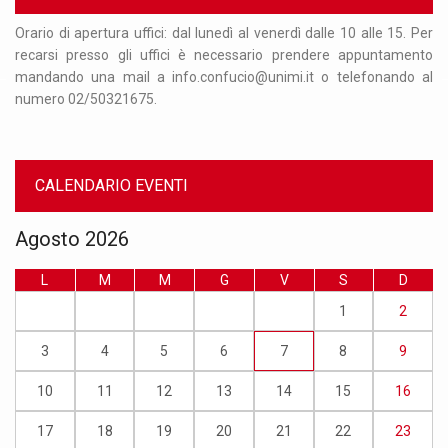
 31
Orario di apertura uffici: dal lunedì al venerdì dalle 10 alle 15. Per
Si
que
recarsi presso gli uffici è necessario prendere appuntamento
ag
ire
mandando una mail a info.confucio@unimi.it o telefonando al
op
numero 02/50321675.
da
CALENDARIO EVENTI
Agosto 2026
L
M
M
G
V
S
D
1
2
3
4
5
6
7
8
9
10
11
12
13
14
15
16
17
18
19
20
21
22
23