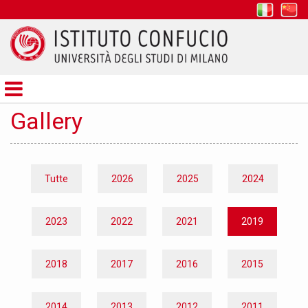
it
z
Istituto
Confucio
Gallery
Tutte
2026
2025
2024
2023
2022
2021
2019
2018
2017
2016
2015
2014
2013
2012
2011