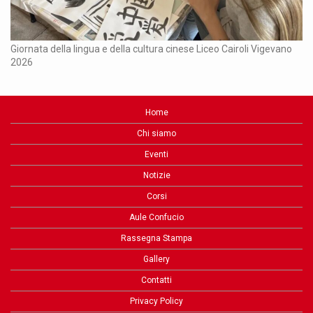
Ch
Giornata della lingua e della cultura cinese Liceo Cairoli Vigevano
2026
Home
Chi siamo
Eventi
Notizie
Corsi
Aule Confucio
Rassegna Stampa
Gallery
Contatti
Privacy Policy