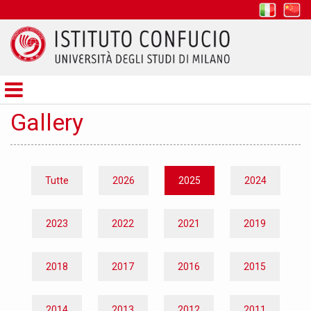
it
z
Istituto
Confucio
Gallery
Tutte
2026
2025
2024
2023
2022
2021
2019
2018
2017
2016
2015
2014
2013
2012
2011