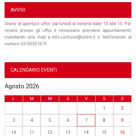
AVVISI
dì dalle 10 alle 15. Per
Si informa che i nostri uffici saranno chiusi d
prendere appuntamento
agosto per le vacanze estive. Dal 20 al 24 lugl
.it o telefonando al
operativi tramite email. Gli uffici riapriranno reg
dal 1° settembre 2026. Buona estate!
CALENDARIO EVENTI
Agosto 2026
L
M
M
G
V
S
D
1
2
3
4
5
6
7
8
9
10
11
12
13
14
15
16