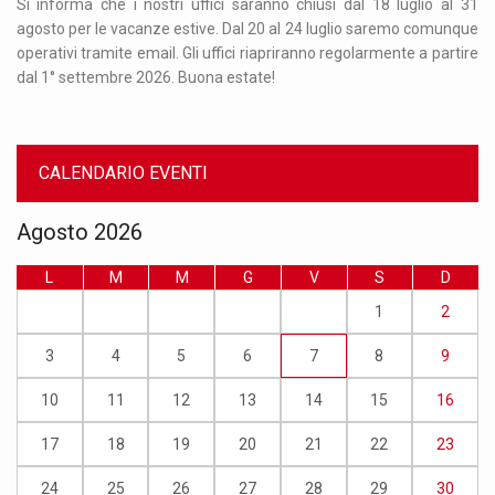
chiusi dal 18 luglio al 31
Orario di apertura uffici: dal lunedì al venerd
 24 luglio saremo comunque
recarsi presso gli uffici è necessario p
ranno regolarmente a partire
mandando una mail a info.confucio@unimi.
numero 02/50321675.
CALENDARIO EVENTI
Agosto 2026
L
M
M
G
V
S
D
1
2
3
4
5
6
7
8
9
10
11
12
13
14
15
16
17
18
19
20
21
22
23
24
25
26
27
28
29
30