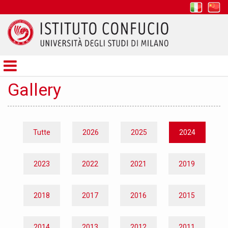
it
z
Istituto
Confucio
Gallery
Tutte
2026
2025
2024
2023
2022
2021
2019
2018
2017
2016
2015
2014
2013
2012
2011