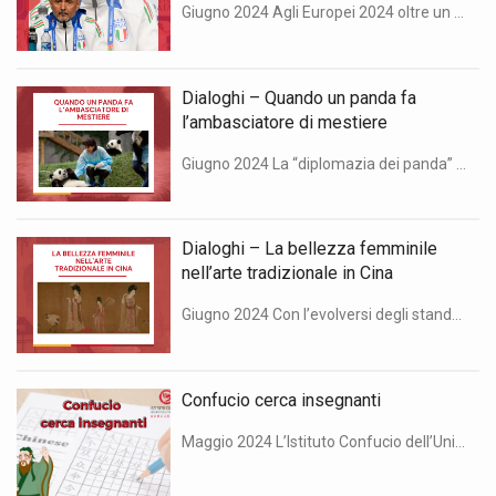
Giugno 2024 Agli Europei 2024 oltre un terzo degli sponsor di alto profilo è cinese. Ecco quali sono le aziende presenti nel campionato. “Dialoghi, Confucio e China Files” è la rubrica di China Files in collaborazione con l’Istituto Confucio dell’Università degli Studi di Milano. Di Lucrezia Goldin Anche la Cina partecipa agli Europei 2024. Mentre […]
Dialoghi – Quando un panda fa
l’ambasciatore di mestiere
Giugno 2024 La “diplomazia dei panda” è uno strumento di politica estera che la Cina utilizza fin dall’epoca imperiale come simbolo di amicizia e cooperazione. Dopo alcune critiche, dovute alla commercializzazione dell’animale, il successo nella conservazione dei panda è diventato nel corso dei decenni uno dei punti di forza della Repubblica Popolare. “Dialoghi: Confucio e […]
Dialoghi – La bellezza femminile
nell’arte tradizionale in Cina
Giugno 2024 Con l’evolversi degli standard di bellezza femmile in Cina, nel corso dei secoli anche le modalità di rappresentazione delle donne nell’arte hanno subito varie trasformazioni. “Dialoghi: Confucio e China Files” è una rubrica in collaborazione tra China Files e l’Istituto Confucio dell’Università degli Studi di Milano. Clicca qui per le altre puntate. Di […]
Confucio cerca insegnanti
Maggio 2024 L’Istituto Confucio dell’Università degli Studi di Milano cerca docenti di lingua cinese madrelingua italiana.I requisiti sono: I corsi si svolgeranno a partire da inizio di ottobre 2024 negli orari che saranno comunicati successivamente agli idonei dell’Albo in base alle esigenze didattiche individuate dai referenti dell’Istituto e del Dipartimento. Gli interessati possono trovare maggiori informazioni al seguente […]