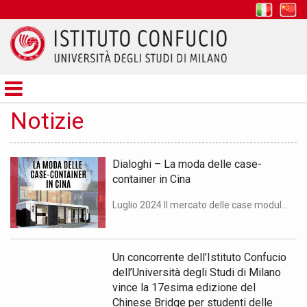
it
z
Istituto
Confucio
Notizie
Dialoghi – La moda delle case-
container in Cina
Luglio 2024 Il mercato delle case modulari fatica a partire in Regno Unito e Stati Uniti. Ma le aziende della Repubblica popolare, già paese leader nella fabbricazione di container merci, propongono alloggi prefabbricati dal design ultramoderno ed energicamente efficienti. E sbancano anche su Instagram. “Dialoghi: Confucio e China Files” è una rubrica in collaborazione tra […]
Un concorrente dell’Istituto Confucio
dell’Università degli Studi di Milano
vince la 17esima edizione del
Chinese Bridge per studenti delle