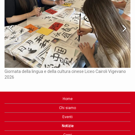
Ch
Giornata della lingua e della cultura cinese Liceo Cairoli Vigevano
2026
Home
Chi siamo
Eventi
Notizie