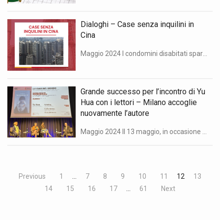
Dialoghi – Case senza inquilini in
Cina
Maggio 2024 I condomini disabitati sparsi per tutta la Cina sono un monito degli effetti di decenni di sregolata corsa al mattone. Ma il nuovo ambizioso piano del governo punta a convertire unità residenziali abbandonate in alloggi pubblici. “Dialoghi: Confucio e China Files” è una rubrica in collaborazione tra China Files e l’Istituto Confucio dell’Università […]
Grande successo per l’incontro di Yu
Hua con i lettori – Milano accoglie
nuovamente l’autore
Maggio 2024 Il 13 maggio, in occasione dell’uscita in Italia de “La città che non c’è” (文成, Wén chéng ) del celebre scrittore cinese Yu Hua più volte candidato al Premio Nobel per la letteratura, l’Istituto Confucio dell’Università degli Studi di Milano, in collaborazione con Feltrinelli editore, ha accolto l’autore presso la sede della Fondazione […]
Previous
1
…
7
8
9
10
11
12
13
14
15
16
17
…
61
Next