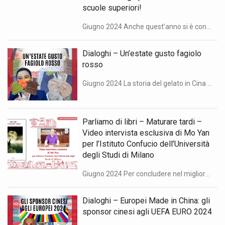
scuole superiori!
Giugno 2024 Anche quest’anno si è conclusa con successo a San Marino la 17esima edizione del concorso Chinese Bridge rivolto agli studenti stranieri delle scuole secondarie di secondo grado italiane e sammarinesi. Alla competizione erano presenti Laura Gobbi, Direttrice Generale dell’Università degli Studi della Repubblica San Marino, Massimo Brignoni, Presidente dell’Istituto Confucio di San Marino, […]
Dialoghi – Un’estate gusto fagiolo
rosso
Giugno 2024 La storia del gelato in Cina potrebbe essere non così recente come si crede. Una cosa, invece, è certa: il più grande produttore al mondo ha dei gusti decisamente bizzarri, ma anche un certo stile. “Dialoghi: Confucio e China Files” è una rubrica in collaborazione tra China Files e l’Istituto Confucio dell’Università degli […]
Parliamo di libri – Maturare tardi –
Video intervista esclusiva di Mo Yan
per l’Istituto Confucio dell’Università
degli Studi di Milano
Giugno 2024 Per concludere nel migliore di modi la ricchissima stagione della rubrica “Parliamo di libri” appena trascorsa che ci ha permesso di scoprire interessanti opere legate alla Cina e di incontrare virtualmente i suoi autori e traduttori, condividiamo con voi la video intervista eslcusiva che il Premio Nobel 2012 Mo Yan ha registrato per […]
Dialoghi – Europei Made in China: gli
sponsor cinesi agli UEFA EURO 2024