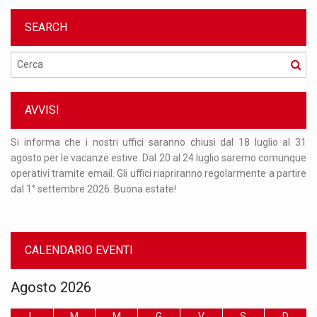
SEARCH
Cerca
AVVISI
Per
Si informa che i nostri uffici saranno chiusi dal 18 luglio al 31
Or
nto
agosto per le vacanze estive. Dal 20 al 24 luglio saremo comunque
re
 al
operativi tramite email. Gli uffici riapriranno regolarmente a partire
ma
dal 1° settembre 2026. Buona estate!
nu
CALENDARIO EVENTI
Agosto 2026
L
M
M
G
V
S
D