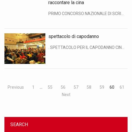
raccontare la cina
PRIMO CONCORSO NAZIONALE DI SCRITTURA In occasione del 40° anniversario dell’apertura delle relazioni diplomatiche tra la Repubblica Popolare di Cina e l’Italia, e in vista dell’avvio dell’Anno della Cina in Italia, l’Istituto Confucio dell’Università degli Studi di Milano invita i giovani sinologi italiani in formazione a partecipare al Primo concorso nazionale di scrittura “Raccontare la […]
spettacolo di capodanno
. SPETTACOLO PER IL CAPODANNO CINESE L’8 febbraio 2010 abbiamo organizzato presso l’Aula Magna dell’Università degli Studi di Milano uno spettacolo ricco di suggestioni e particolarmente vario. Il pubblico è intervenuto numerossissimo per celebrare con noi l’arrivo dell’Anno della Tigre cominciato il 14 febbraio. Gli artisti ospiti, provenienti dall’Università di Canton, si sono esibiti in […]
Previous
1
…
55
56
57
58
59
60
61
Next
SEARCH