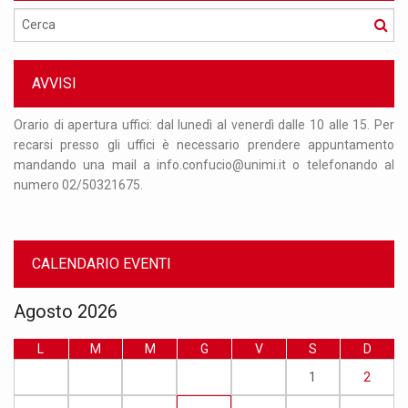
Cerca
AVVISI
 31
Orario di apertura uffici: dal lunedì al venerdì dalle 10 alle 15. Per
Si
que
recarsi presso gli uffici è necessario prendere appuntamento
ag
ire
mandando una mail a info.confucio@unimi.it o telefonando al
op
numero 02/50321675.
da
CALENDARIO EVENTI
Agosto 2026
L
M
M
G
V
S
D
1
2