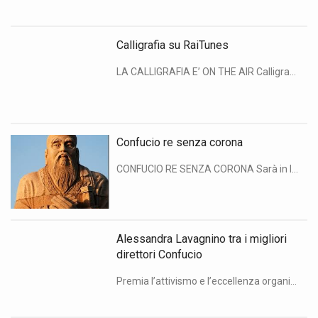
Calligrafia su RaiTunes
LA CALLIGRAFIA E’ ON THE AIR Calligrafia cinese e musica: binomio inedito, ma di suggestione garantita. Mercoledì 27 aprile, tra le 22.40 e mezzanotte, Rai Tunes, trasmissione di Radio Due, ha avuto come ospite d’eccezione Fu Haifeng, calligrafo e docente dell’Istituto Confucio. Fu ha interpretato in diretta la playlist selezionata dal dj Alessio Bertallot, ripreso […]
Confucio re senza corona
CONFUCIO RE SENZA CORONA Sarà in libreria da mercoledì 20 aprile Confucio re senza corona, il primo volume realizzato dall’Istituto Confucio dell’Università degli Studi di Milano. Il libro, a cura di Silvia Pozzi, è dedicato a una delle figure più importanti della tradizione cinese, ancora vivissima nella cultura cinese di oggi. I diversi contributi che […]
Alessandra Lavagnino tra i migliori
direttori Confucio
Premia l’attivismo e l’eccellenza organizzativa di direttori internazionali, direttori cinesi e responsabili della didattica degli Istituti Confucio di tutto il mondo il 2010 Confucius Institute Individual Performance Excellence Award. Alessandra Lavagnino, direttore dell’Istituto Confucio dell’Università degli Studi di Milano, è stata premiata con colleghi francesi, tedeschi, canadesi, statunitensi, spagnoli e polacchi tra i migliori direttori […]