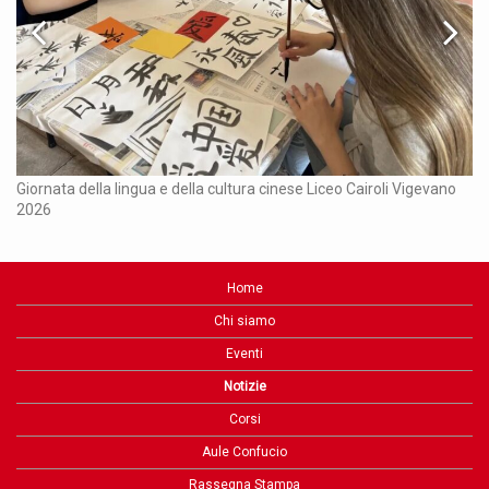
Ch
Giornata della lingua e della cultura cinese Liceo Cairoli Vigevano
2026
Home
Chi siamo
Eventi
Notizie
Corsi
Aule Confucio
Rassegna Stampa