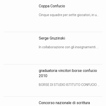
Coppa Confucio
Cinque squadre per sette giocatori, in un torneo che non ha precedenti. È la Coppa Confucio, il torneo di calcio a sette riservato agli studenti cinesi iscritti agli atenei milanesi, organizzato dall’Associazione degli studenti e studiosi cinesi in collaborazione con l’Istituto Confucio dell’Università degli Studi di Milano. Obiettivo: arricchire la vita culturale degli studenti cinesi […]
Serge Gruzinski
In collaborazione con gli insegnamenti di Culture ispanofone e Storia della Spagna e dell’America Latina , l’Istituto Confucio dell’Università degli Studi di Milano è lieto di presentare la conferenza “Cina e Americhe nella mondializzazione iberica“, in programma venerdì 30 aprile alle 12.30 nell’aula T8 del Polo di Mediazione interculturale e comunicazione (Sesto San Giovanni). Serge […]
graduatoria vincitori borse confucio
2010
BORSE DI STUDIO ISTITUTO CONFUCIO 2010: I VINCITORI L’Istituto Confucio dell’Università degli Studi di Milano è lieto di pubblicare la graduatoria dei partecipanti al bando per l’assegnazione di borse di studio per soggiorni in Cina nel 2010 offerte dal Ministero dell’Istruzione cinese. Vincitori: PEZZA Alessandra – 1° classificato IMPARATO Francesco – 2° classificato FERRANTE Walter […]
Concorso nazionale di scrittura