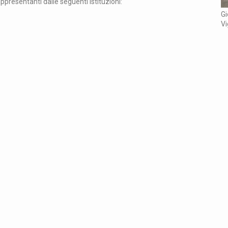
presentanti dalle seguenti istituzioni:
Un fil rouge per imbastire una rappresentazione nuova di
Gi
“Cento capolavori della letteratura cinese”
V