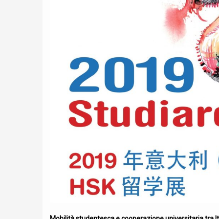
Si informa che i nostri uffici saranno chiusi dal
31 agosto per le vacanze estive. Dal 20 a
saremo comunque operativi tramite email.
riapriranno regolarmente a partire dal 1
2026. Buona estate!
Mobilità studentesca e cooperazione universitaria tra It