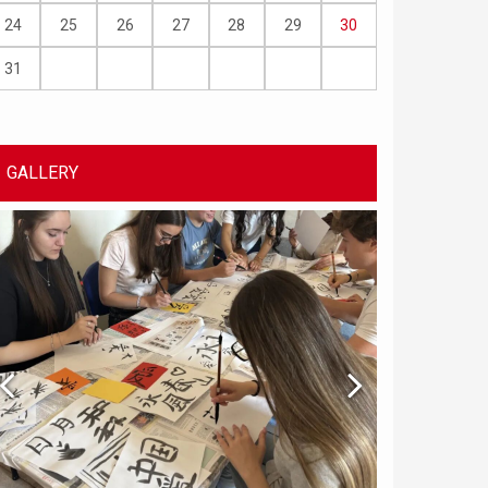
24
25
26
27
28
29
30
31
GALLERY
Chinese Bridge p