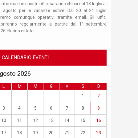
 informa che i nostri uffici saranno chiusi dal 18 luglio al
Orario di apertur
 agosto per le vacanze estive. Dal 20 al 24 luglio
15. Per recarsi
aremo comunque operativi tramite email. Gli uffici
appuntame
iapriranno regolarmente a partire dal 1° settembre
info.confucio
26. Buona estate!
02/50321675.
CALENDARIO EVENTI
gosto 2026
L
M
M
G
V
S
D
1
2
3
4
5
6
7
8
9
10
11
12
13
14
15
16
17
18
19
20
21
22
23