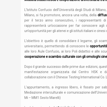
L’Istituto Confucio dell’Università degli Studi di Milano
Milano, si fa promotore, ancora una volta, della
diffus
per il terzo anno consecutivo, i rappresentanti d
rappresenterà un’occasione per far conoscere agli stu
un’opportunità per gli atenei e gli istituti italiani e cinesi
L’obiettivo è quello di consolidare il legame, gli sca
universitario, permettendo di conoscere le
opportunità
alle loro Aule Confucio, ai loro Poli didattici e alle sc
cooperazione e scambio culturale con gli omologhi cine
Dopo il grande successo delle prime due edizioni, ques
manifestazione organizzata dal Centro HSK e dall’
collaborazione con il Chinese Testing International Co. L
L’appuntamento, a ingresso libero, è fissato per sab
Mediazione interculturale e comunicazione dell’Universi
Mi – MM1 Sesto Marelli)