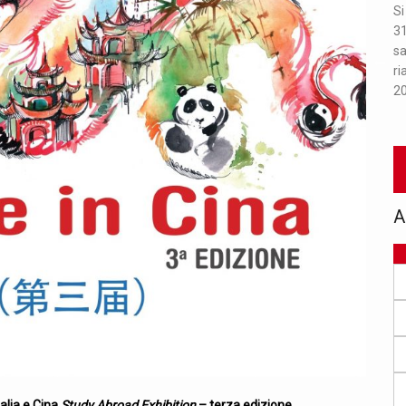
 18 luglio al
Orario di apertura uffici: dal lunedì al venerdì dalle 10 alle
Si
l 24 luglio
15. Per recarsi presso gli uffici è necessario prendere
31
 Gli uffici
appuntamento mandando una mail a
s
° settembre
info.confucio@unimi.it o telefonando al numero
r
02/50321675.
20
A
alia e Cina
Study Abroad Exhibition
– terza edizione