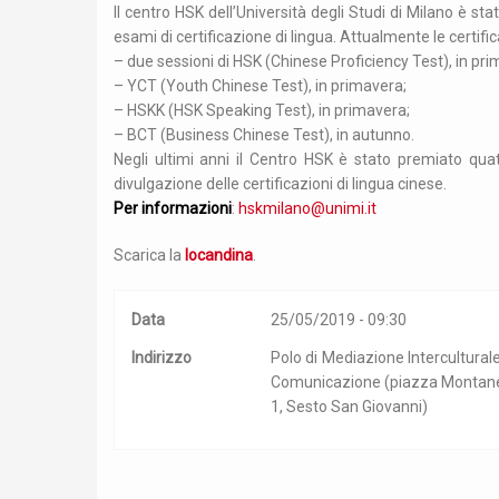
Il centro HSK dell’Università degli Studi di Milano è sta
esami di certificazione di lingua. Attualmente le certif
– due sessioni di HSK (Chinese Proficiency Test), in pr
– YCT (Youth Chinese Test), in primavera;
– HSKK (HSK Speaking Test), in primavera;
– BCT (Business Chinese Test), in autunno.
Negli ultimi anni il Centro HSK è stato premiato quat
divulgazione delle certificazioni di lingua cinese.
Per informazioni
:
hskmilano@unimi.it
Scarica la
locandina
.
Data
25/05/2019 - 09:30
Indirizzo
Polo di Mediazione Intercultural
Comunicazione (piazza Montane
1, Sesto San Giovanni)