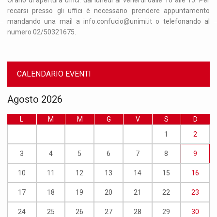
que
recarsi presso gli uffici è necessario prendere appuntamento
ag
ire
mandando una mail a info.confucio@unimi.it o telefonando al
op
numero 02/50321675.
da
CALENDARIO EVENTI
Agosto 2026
L
M
M
G
V
S
D
1
2
3
4
5
6
7
8
9
10
11
12
13
14
15
16
17
18
19
20
21
22
23
24
25
26
27
28
29
30