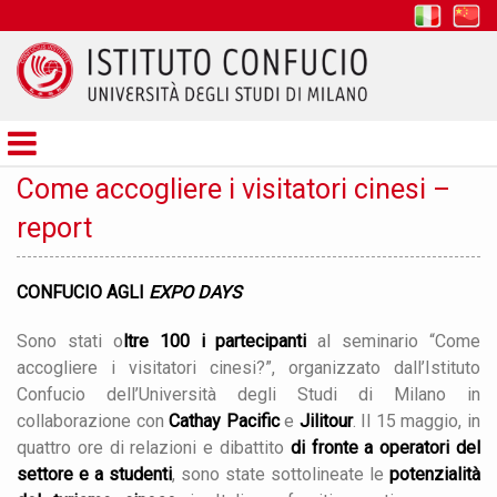
it
z
Istituto
Confucio
Come accogliere i visitatori cinesi –
report
CONFUCIO AGLI
EXPO DAYS
Sono stati o
ltre 100 i partecipanti
al seminario “Come
accogliere i visitatori cinesi?”, organizzato dall’Istituto
Confucio dell’Università degli Studi di Milano in
collaborazione con
Cathay Pacific
e
Jilitour
. Il 15 maggio, in
quattro ore di relazioni e dibattito
di fronte a
operatori del
settore e a studenti
, sono state sottolineate le
potenzialità