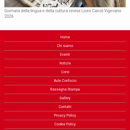
Ch
Giornata della lingua e della cultura cinese Liceo Cairoli Vigevano
2026
Home
Chi siamo
Eventi
Notizie
Corsi
Aule Confucio
Rassegna Stampa
Gallery
Contatti
Privacy Policy
Cookie Policy