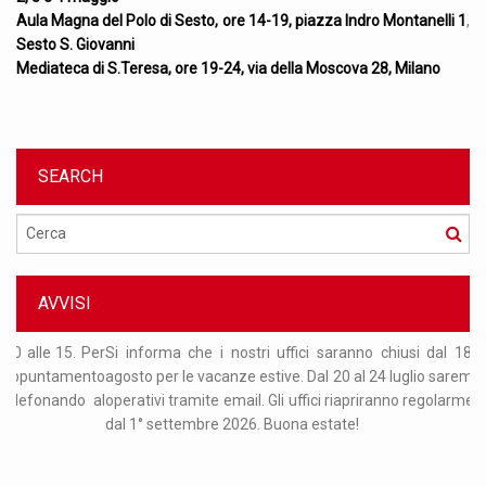
Aula Magna del Polo di Sesto, ore 14-19, piazza Indro Montanelli 1
,
Sesto S. Giovanni
Mediateca di S.Teresa, ore 19-24, via della Moscova 28, Milano
SEARCH
Cerca
AVVISI
Per
Si informa che i nostri uffici saranno chiusi dal 18 luglio al 31
Or
nto
agosto per le vacanze estive. Dal 20 al 24 luglio saremo comunque
re
 al
operativi tramite email. Gli uffici riapriranno regolarmente a partire
ma
dal 1° settembre 2026. Buona estate!
nu