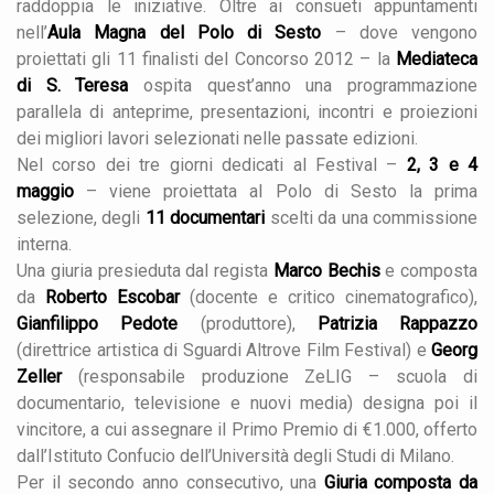
raddoppia le iniziative. Oltre ai consueti appuntamenti
nell’
Aula Magna del Polo di Sesto
– dove vengono
proiettati gli 11 finalisti del Concorso 2012 – la
Mediateca
di S. Teresa
ospita quest’anno una programmazione
parallela di anteprime, presentazioni, incontri e proiezioni
dei migliori lavori selezionati nelle passate edizioni.
Nel corso dei tre giorni dedicati al Festival –
2, 3 e 4
maggio
– viene proiettata al Polo di Sesto la prima
selezione, degli
11 documentari
scelti da una commissione
interna.
Una giuria presieduta dal regista
Marco Bechis
e composta
da
Roberto Escobar
(docente e critico cinematografico),
Gianfilippo Pedote
(produttore),
Patrizia Rappazzo
(direttrice artistica di Sguardi Altrove Film Festival) e
Georg
Zeller
(responsabile produzione ZeLIG – scuola di
documentario, televisione e nuovi media) designa poi il
vincitore, a cui assegnare il Primo Premio di €1.000, offerto
dall’Istituto Confucio dell’Università degli Studi di Milano.
Per il secondo anno consecutivo, una
Giuria composta da