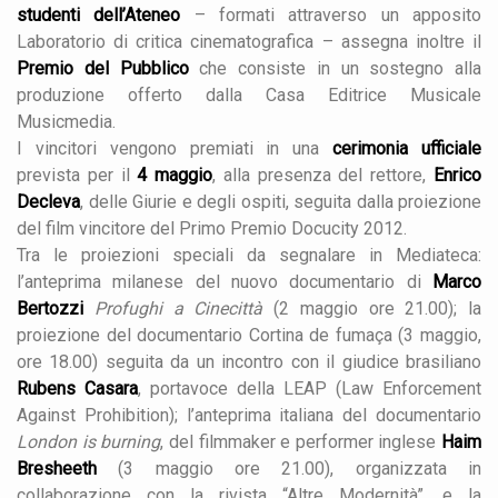
studenti dell’Ateneo
– formati attraverso un apposito
Laboratorio di critica cinematografica – assegna inoltre il
Premio del Pubblico
che consiste in un sostegno alla
produzione offerto dalla Casa Editrice Musicale
Musicmedia.
I vincitori vengono premiati in una
cerimonia ufficiale
prevista per il
4 maggio
, alla presenza del rettore,
Enrico
Decleva
, delle Giurie e degli ospiti, seguita dalla proiezione
del film vincitore del Primo Premio Docucity 2012.
Tra le proiezioni speciali da segnalare in Mediateca:
l’anteprima milanese del nuovo documentario di
Marco
Bertozzi
Profughi a Cinecittà
(2 maggio ore 21.00); la
proiezione del documentario Cortina de fumaça (3 maggio,
ore 18.00) seguita da un incontro con il giudice brasiliano
Rubens Casara
, portavoce della LEAP (Law Enforcement
Against Prohibition); l’anteprima italiana del documentario
London is burning
, del filmmaker e performer inglese
Haim
Bresheeth
(3 maggio ore 21.00), organizzata in
collaborazione con la rivista “Altre Modernità”, e la