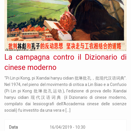
La campagna contro il Dizionario di
cinese moderno
“Pi Lin pi Kong, pi Xiandai hanyu cidian 批琳批孔，批现代汉语词典”.
Nel 1974, nel pieno del movimento di critica a Lin Biao e a Confucio
(Pi Lin pi Kong 批琳批孔运动), l’edizione di prova dello Xiandai
hanyu cidian 现代汉语词典 (il Dizionario di cinese moderno,
compilato dai lessicografi dell’Accademia cinese delle scienze
sociali) fu investito da una vera e […]
Data
16/04/2019 - 10:30