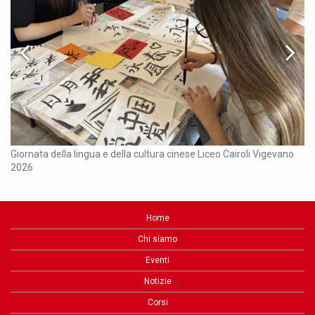
Ch
Giornata della lingua e della cultura cinese Liceo Cairoli Vigevano
2026
Home
Chi siamo
Eventi
Notizie
Corsi