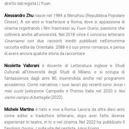
diretto dal regista Li Yuan.
Alessandro Zhu
nasce nel 1984 a Wenzhou (Repubblica Popolare
Cinese). A sei anni si trasferisce a Roma, dove si appassiona di
cinema registrando i film trasmessi su
Fuori Orario
, passione che
coltiverà anche all’università. Nel 2018 vince il concorso letterario
Cinarriamo
con due racconti inediti pubblicati nell’omonima
raccolta edita da Orientalia. 2088 è il suo primo romanzo, e pensa
di avere ancora qualche storia da raccontare.
Nicoletta Vallorani
è docente di Letteratura inglese e Studi
Culturali all’Università degli Studi di Milano, e si occupa di
fantascienza dagli anni 80, inserendola anche nei programmi
accademici. Come narratrice, i suoi lavori più recenti sono
Avrai i
miei occhi
(selezione Campiello e Premio Italia nel 2020 e
Noi
siamo campo di battaglia
(2022).
Michele Martino
è nato e vive a Roma. Lavora da oltre dieci anni
come editor e traduttore letterario, dopo aver fatto diverse
esperienze in teatro, in tv e nel cinema. Nel 2022 ha pubblicato Il
favoloso
Doctor J
, sulla vita del cestista Julius Erving.