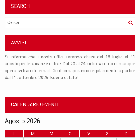
SEARCH
Cerca
AVVISI
Per
Si informa che i nostri uffici saranno chiusi dal 18 luglio al 31
Or
nto
agosto per le vacanze estive. Dal 20 al 24 luglio saremo comunque
re
 al
operativi tramite email. Gli uffici riapriranno regolarmente a partire
ma
dal 1° settembre 2026. Buona estate!
nu
CALENDARIO EVENTI
Agosto 2026
L
M
M
G
V
S
D