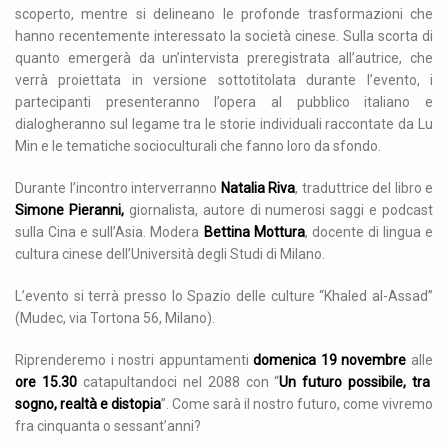
scoperto, mentre si delineano le profonde trasformazioni che
hanno recentemente interessato la società cinese. Sulla scorta di
quanto emergerà da un’intervista preregistrata all’autrice, che
verrà proiettata in versione sottotitolata durante l’evento, i
partecipanti presenteranno l’opera al pubblico italiano e
dialogheranno sul legame tra le storie individuali raccontate da Lu
Min e le tematiche socioculturali che fanno loro da sfondo.
Durante l’incontro interverranno
Natalia Riva
, traduttrice del libro e
Simone Pieranni,
giornalista, autore di numerosi saggi e podcast
sulla Cina e sull’Asia. Modera
Bettina Mottura
, docente di lingua e
cultura cinese dell’Università degli Studi di Milano.
L’evento si terrà presso lo Spazio delle culture “Khaled al-Assad”
(Mudec, via Tortona 56, Milano).
Riprenderemo i nostri appuntamenti
domenica 19 novembre
alle
ore 15.30
catapultandoci nel 2088 con “
Un futuro possibile, tra
sogno, realtà e distopia
”. Come sarà il nostro futuro, come vivremo
fra cinquanta o sessant’anni?