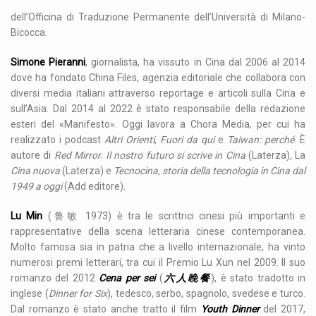
dell’Officina di Traduzione Permanente dell’Università di Milano-
Bicocca.
Simone Pieranni
, giornalista, ha vissuto in Cina dal 2006 al 2014
dove ha fondato China Files, agenzia editoriale che collabora con
diversi media italiani attraverso reportage e articoli sulla Cina e
sull’Asia. Dal 2014 al 2022 è stato responsabile della redazione
esteri del «Manifesto». Oggi lavora a Chora Media, per cui ha
realizzato i podcast
Altri Orienti
,
Fuori da qui
e
Taiwan: perché
. È
autore di
Red Mirror. Il nostro futuro si scrive in Cina
(Laterza)
,
La
Cina nuova
(Laterza) e
Tecnocina, storia della tecnologia in Cina dal
1949 a oggi
(Add editore).
Lu Min
(鲁敏 1973) è tra le scrittrici cinesi più importanti e
rappresentative della scena letteraria cinese contemporanea.
Molto famosa sia in patria che a livello internazionale, ha vinto
numerosi premi letterari, tra cui il Premio Lu Xun nel 2009. Il suo
romanzo del 2012
Cena per sei
(
六人晚餐
), è stato tradotto in
inglese (
Dinner for Six
), tedesco, serbo, spagnolo, svedese e turco.
Dal romanzo è stato anche tratto il film
Youth Dinner
del 2017,