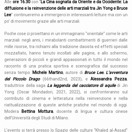
Alle
ore 16.30
con “
La Cina sognata da Oriente e da Occidente: La
diffusione e la reinvenzione delle arti marziali tra Jin Yong e Bruce
Lee
” continueremo a immergerci in interessanti letture ma con un
po’ di movimento grazie alle arti marziali.
Poche cose ci proiettano in un immaginario “orientale” come le arti
marziali: negli anni, i mirabolanti combattimenti di guerrieri dalle
mille risorse, tra richiami alla tradizione daoista ed effetti speciali
mozzafiato, hanno tenuto incollati alle pagine, e allo schermo,
generazioni di piccoli e grandi appassionati in tutto il mondo nel
racconto di una pratica sportiva e scenografica dal successo
senza tempo.
Michele Martino
, autore di
Bruce Lee. L’avventura
del Piccolo Drago
(66thand2nd, 2023), e
Alessandra Pezza
,
traduttrice della saga
La leggenda del cacciatore di aquile
di Jin
Yong (Oscar Mondadori, 2021, 2022), si confronteranno sul
contributo di cinema e letteratura nella reinvenzione e nella
riattualizzazione di queste antiche pratiche nel mondo di oggi.
Modera
Bettina Mottura
, docente di lingua e cultura cinese
dell’Università degli Studi di Milano.
L’evento si terrà presso lo Spazio delle culture “Khaled al-Assad”