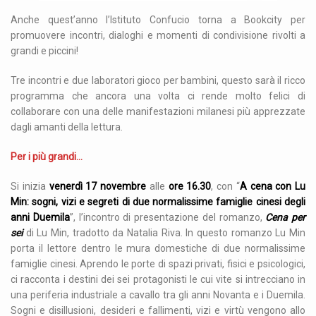
Anche quest’anno l’Istituto Confucio torna a Bookcity per
promuovere incontri, dialoghi e momenti di condivisione rivolti a
grandi e piccini!
Tre incontri e due laboratori gioco per bambini, questo sarà il ricco
programma che ancora una volta ci rende molto felici di
collaborare con una delle manifestazioni milanesi più apprezzate
dagli amanti della lettura.
Per i più grandi…
Si inizia
venerdì 17 novembre
alle
ore
16
.30
, con “
A cena con Lu
Min: sogni, vizi e segreti di due normalissime famiglie cinesi degli
anni Duemila
”, l’incontro di presentazione del romanzo,
Cena per
sei
di Lu Min, tradotto da Natalia Riva. In questo romanzo Lu Min
porta il lettore dentro le mura domestiche di due normalissime
famiglie cinesi. Aprendo le porte di spazi privati, fisici e psicologici,
ci racconta i destini dei sei protagonisti le cui vite si intrecciano in
una periferia industriale a cavallo tra gli anni Novanta e i Duemila.
Sogni e disillusioni, desideri e fallimenti, vizi e virtù vengono allo