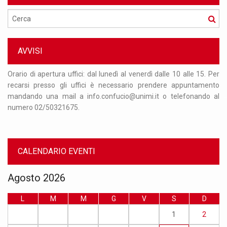
Cerca
AVVISI
 31
Orario di apertura uffici: dal lunedì al venerdì dalle 10 alle 15. Per
Si
que
recarsi presso gli uffici è necessario prendere appuntamento
ag
ire
mandando una mail a info.confucio@unimi.it o telefonando al
op
numero 02/50321675.
da
CALENDARIO EVENTI
Agosto 2026
L
M
M
G
V
S
D
1
2