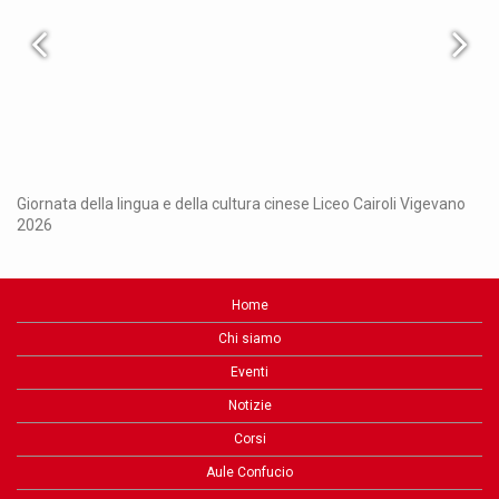
Ch
Giornata della lingua e della cultura cinese Liceo Cairoli Vigevano
2026
Home
Chi siamo
Eventi
Notizie
Corsi
Aule Confucio