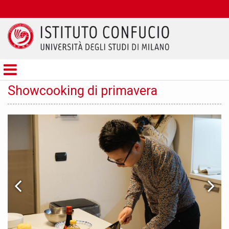
Istituto
Confucio
Showcooking di primavera