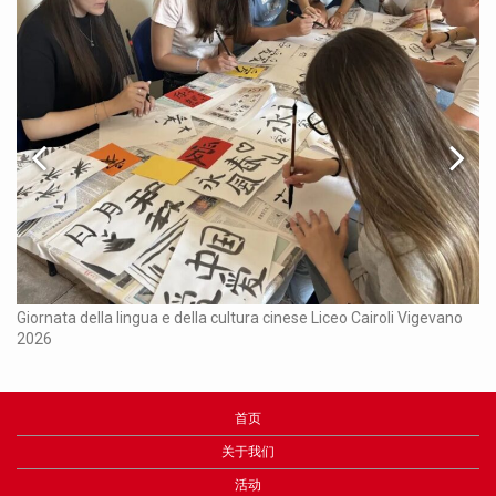
Ch
Giornata della lingua e della cultura cinese Liceo Cairoli Vigevano
2026
首页
关于我们
活动