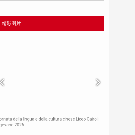
精彩图片
Chinese Bridge p
ornata della lingua e della cultura cinese Liceo Cairoli
igevano 2026