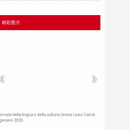
精彩图片
Chinese Bridge p
ornata della lingua e della cultura cinese Liceo Cairoli
igevano 2026