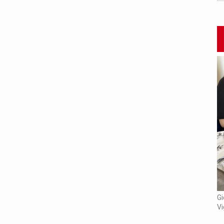
Un fil rouge per imbastire una rappresentazione nuova di
Gi
“Cento capolavori della letteratura cinese”
V