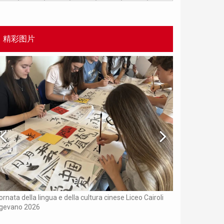
精彩图片
Chinese Bridge p
ornata della lingua e della cultura cinese Liceo Cairoli
igevano 2026