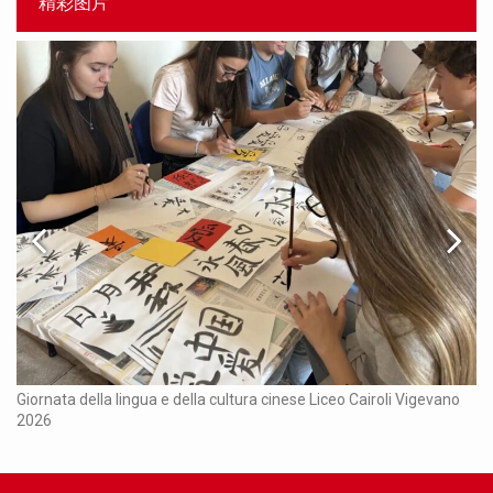
精彩图片
Ch
Giornata della lingua e della cultura cinese Liceo Cairoli Vigevano
2026