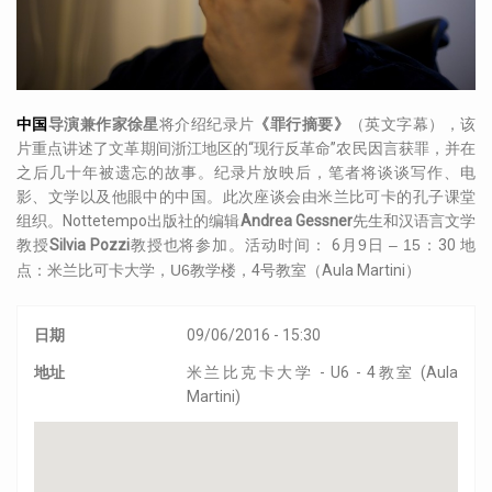
中国
导演
兼
作家徐
星
将介绍纪录片
《罪行摘要》
（英文字幕），该
片重点讲述了文革期间浙江地区的“现行反革命”农民因言获罪，并在
之后几十年被遗忘的故事。纪录片放映后，笔者将谈谈写作、电
影、文学以及他眼中的中国。此次座谈会由米兰比可卡的孔子课堂
组织。Nottetempo出版社的编辑
Andrea Gessner
先生和汉语言文学
教授
Silvia Pozzi
教授也将参加。活动时间： 6
9
– 15
：30 地
月
日
点：米兰比可卡大学，
U6
教学楼，4
（Aula Martini）
号教室
日期
09/06/2016 - 15:30
地址
米兰比克卡大学 - U6 - 4教室 (Aula
Martini)