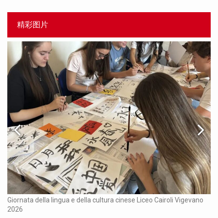
精彩图片
Ch
Giornata della lingua e della cultura cinese Liceo Cairoli Vigevano
2026