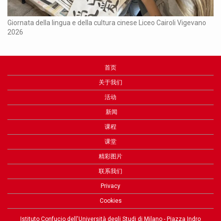
Ch
Giornata della lingua e della cultura cinese Liceo Cairoli Vigevano
2026
首页
关于我们
活动
新闻
课程
课堂
精彩图片
联系我们
Privacy
Cookies
Istituto Confucio dell'Università degli Studi di Milano - Piazza Indro