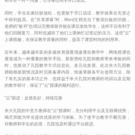
和学生一对一沟通，引导每位同学开口说话。
同时，学生在家比较放松，也更敢于开口说话，教学效果在无形之
中得到提高。在“共享屏幕”时，Word文档充当了教室白板的功能，
老师的“板书”也得以完整保留并能在课后发给学生，这样不仅有利于
他们回顾复习，同时也减轻了他们上课匆忙记笔记的压力。这些“云”
上课措施，在保证教学质量的同时，提高了课堂时间的利用率。
近年来，越来越丰富的多媒体资源逐渐渗透在教学中，网络授课也
逐渐成为一种重要的教学手段。新形势给孔院和教师带来考验的同
时，也推动了孔院教学方式信息化、多元化发展。此次米大孔院教
师能根据新情况及时完善备课内容，快速掌握各平台使用方法，除
了有扎实的基本功之外，也得益于米大孔院对教师的培训以及定期
的教学研讨，保证了“云”授课的顺利进行。
“云”跟进：反馈良好，持续完善
米大孔院的中意方教师在“云”授课时，充分利用平台及互联网优势，
竭尽所能为学生提供优质的学习体验。为了使平台教学不断完善，
对教师和学生的反馈，孔院也及时通过平台跟进。