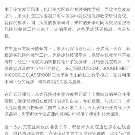
由于疫情发展迅速，伦巴第大区宣布暂时关闭学校，而此消息发布
之时，米大孔院正准备召开每学期的中意汉语教师教学研讨会议。
暂停的教学计划，搁置的教学研讨，未知的开学时间等突发情况给
孔院的整体工作带来了一定的困难。这些困难既是挑战，也是契
机。
在中意双方院长的领导下，米大孔院迅速行动，开展线上会议，积
极筹备孔院的教学工作。为搭建好授课平台，保障在线教学的平稳
有序，经过中意双方的积极讨论和多次测评，并结合孔院晚课、下
设课堂以及教学点的不同特点，决定采取以ZOOM，GOOGLE MEET
和GOOGLE CLASSROOM三大平台为主的线上教学模式，充分利用
不同平台的优势，确保课程的高效高质量。
在正式开课前，米大孔院对中意方教师开展了全面细致的平台使用
培训，确保老师们在使用时能操作自如，专心授课。与此同时，米
大孔院也全力协助米兰国立大学和米兰比可卡大学组织开展线上汉
语课程，为两所大学汉语课的顺利进行提供了师资和技术保障。
这一系列完善且高效的准备工作，都是米大孔院通过多次在线会
议、电话协调等方式，充分调动各方力量协作完成的。此次“云”筹