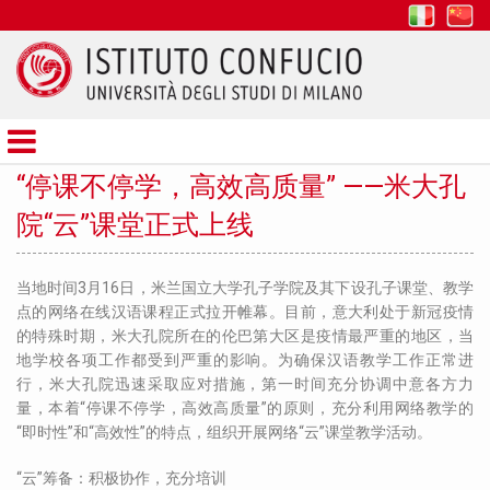
it
z
Istituto
Confucio
“停课不停学，高效高质量” ——米大孔
院“云”课堂正式上线
当地时间3月16日，米兰国立大学孔子学院及其下设孔子课堂、教学
点的网络在线汉语课程正式拉开帷幕。目前，意大利处于新冠疫情
的特殊时期，米大孔院所在的伦巴第大区是疫情最严重的地区，当
地学校各项工作都受到严重的影响。为确保汉语教学工作正常进
行，米大孔院迅速采取应对措施，第一时间充分协调中意各方力
量，本着“停课不停学，高效高质量”的原则，充分利用网络教学的
“即时性”和“高效性”的特点，组织开展网络“云”课堂教学活动。
“云”筹备：积极协作，充分培训