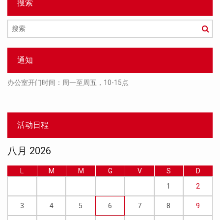
搜索
搜
索
通知
办公室开门时间：周一至周五，10-15点
活动日程
八月 2026
L
M
M
G
V
S
D
1
2
3
4
5
6
7
8
9