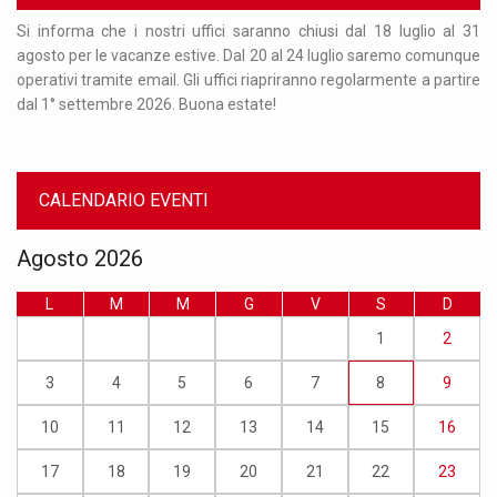
Per
Si informa che i nostri uffici saranno chiusi dal 18 luglio al 31
Or
nto
agosto per le vacanze estive. Dal 20 al 24 luglio saremo comunque
re
 al
operativi tramite email. Gli uffici riapriranno regolarmente a partire
ma
dal 1° settembre 2026. Buona estate!
nu
CALENDARIO EVENTI
Agosto 2026
L
M
M
G
V
S
D
1
2
3
4
5
6
7
8
9
10
11
12
13
14
15
16
17
18
19
20
21
22
23