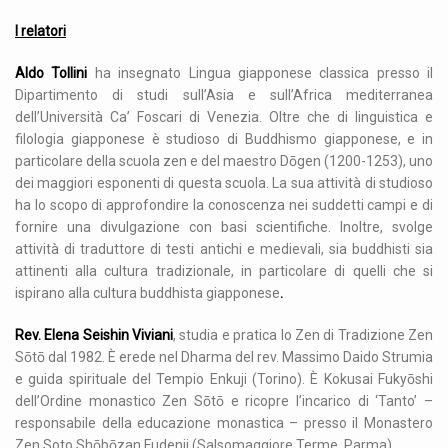
I relatori
Aldo Tollini
ha insegnato Lingua giapponese classica presso il
Dipartimento di studi sull’Asia e sull’Africa mediterranea
dell’Università Ca’ Foscari di Venezia. Oltre che di linguistica e
filologia giapponese è studioso di Buddhismo giapponese, e in
particolare della scuola zen e del maestro Dōgen (1200-1253), uno
dei maggiori esponenti di questa scuola. La sua attività di studioso
ha lo scopo di approfondire la conoscenza nei suddetti campi e di
fornire una divulgazione con basi scientifiche. Inoltre, svolge
attività di traduttore di testi antichi e medievali, sia buddhisti sia
attinenti alla cultura tradizionale, in particolare di quelli che si
ispirano alla cultura buddhista giapponese
.
Rev. Elena Seishin Viviani
, studia e pratica lo Zen di Tradizione Zen
Sōtō dal 1982. È erede nel Dharma del rev. Massimo Daido Strumia
e guida spirituale del Tempio Enkuji (Torino). È Kokusai Fukyōshi
dell’Ordine monastico Zen Sōtō e ricopre l’incarico di ‘Tanto’ –
responsabile della educazione monastica – presso il Monastero
Zen Soto Shōbōzan Fudenji (Salsomaggiore Terme, Parma).