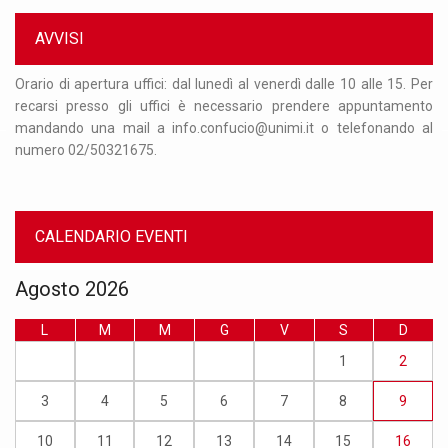
AVVISI
 31
Orario di apertura uffici: dal lunedì al venerdì dalle 10 alle 15. Per
Si
que
recarsi presso gli uffici è necessario prendere appuntamento
ag
ire
mandando una mail a info.confucio@unimi.it o telefonando al
op
numero 02/50321675.
da
CALENDARIO EVENTI
Agosto 2026
L
M
M
G
V
S
D
1
2
3
4
5
6
7
8
9
10
11
12
13
14
15
16