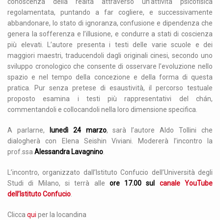
conoscenza della realtà attraverso un’attività psicofisica
regolamentata, puntando a far cogliere, e successivamente
abbandonare, lo stato di ignoranza, confusione e dipendenza che
genera la sofferenza e l’illusione, e condurre a stati di coscienza
più elevati. L’autore presenta i testi delle varie scuole e dei
maggiori maestri, traducendoli dagli originali cinesi, secondo uno
sviluppo cronologico che consente di osservare l’evoluzione nello
spazio e nel tempo della concezione e della forma di questa
pratica. Pur senza pretese di esaustività, il percorso testuale
proposto esamina i testi più rappresentativi del chán,
commentandoli e collocandoli nella loro dimensione specifica.
A parlarne,
lunedì 24 marzo
, sarà l’autore Aldo Tollini che
dialogherà con Elena Seishin Viviani. Modererà l’incontro la
prof.ssa
Alessandra Lavagnino
.
L’incontro, organizzato dall’Istituto Confucio dell’Università degli
Studi di Milano, si terrà alle
ore 17.00 sul
canale YouTube
dell’Istituto Confucio
.
Clicca
qui
per la locandina