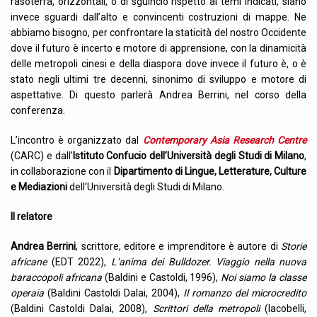
rasoterra, orizzontali, o di sguincio rispetto ai temi indicati, siano
invece sguardi dall’alto e convincenti costruzioni di mappe. Ne
abbiamo bisogno, per confrontare la staticità del nostro Occidente
dove il futuro è incerto e motore di apprensione, con la dinamicità
delle metropoli cinesi e della diaspora dove invece il futuro è, o è
stato negli ultimi tre decenni, sinonimo di sviluppo e motore di
aspettative. Di questo parlerà Andrea Berrini, nel corso della
conferenza.
L’incontro è organizzato dal
Contemporary Asia Research Centre
(CARC) e dall’
Istituto Confucio dell’Università degli Studi di Milano
,
in collaborazione con il
Dipartimento di Lingue, Letterature, Culture
e Mediazioni
dell’Università degli Studi di Milano.
Il relatore
Andrea Berrini
, scrittore, editore e imprenditore è autore di
Storie
africane
(EDT 2022),
L’anima dei Bulldozer. Viaggio nella nuova
baraccopoli africana
(Baldini e Castoldi, 1996),
Noi siamo la classe
operaia
(Baldini Castoldi Dalai, 2004),
Il romanzo del microcredito
(Baldini Castoldi Dalai, 2008),
Scrittori della metropoli
(Iacobelli,