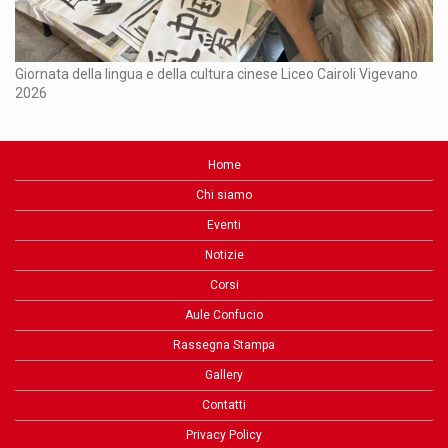
Ch
Giornata della lingua e della cultura cinese Liceo Cairoli Vigevano
2026
Home
Chi siamo
Eventi
Notizie
Corsi
Aule Confucio
Rassegna Stampa
Gallery
Contatti
Privacy Policy