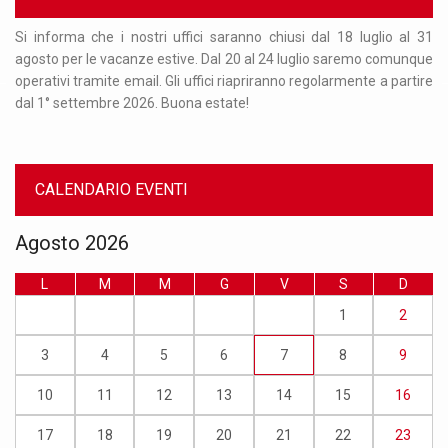
Per
Si informa che i nostri uffici saranno chiusi dal 18 luglio al 31
Or
nto
agosto per le vacanze estive. Dal 20 al 24 luglio saremo comunque
re
 al
operativi tramite email. Gli uffici riapriranno regolarmente a partire
ma
dal 1° settembre 2026. Buona estate!
nu
CALENDARIO EVENTI
Agosto 2026
L
M
M
G
V
S
D
1
2
3
4
5
6
7
8
9
10
11
12
13
14
15
16
17
18
19
20
21
22
23