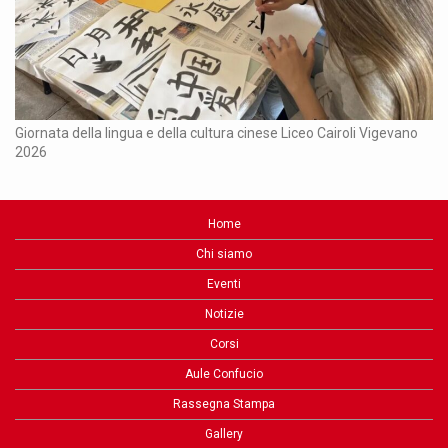
Ch
Giornata della lingua e della cultura cinese Liceo Cairoli Vigevano
2026
Home
Chi siamo
Eventi
Notizie
Corsi
Aule Confucio
Rassegna Stampa
Gallery