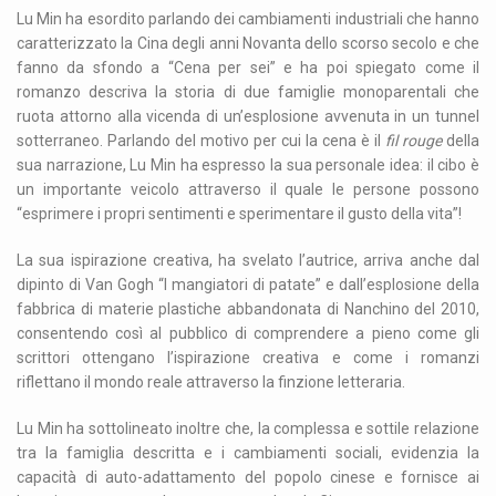
Lu Min ha esordito parlando dei cambiamenti industriali che hanno
caratterizzato la Cina degli anni Novanta dello scorso secolo e che
fanno da sfondo a “Cena per sei” e ha poi spiegato come il
romanzo descriva la storia di due famiglie monoparentali che
ruota attorno alla vicenda di un’esplosione avvenuta in un tunnel
sotterraneo. Parlando del motivo per cui la cena è il
fil rouge
della
sua narrazione, Lu Min ha espresso la sua personale idea: il cibo è
un importante veicolo attraverso il quale le persone possono
“esprimere i propri sentimenti e sperimentare il gusto della vita”!
La sua ispirazione creativa, ha svelato l’autrice, arriva anche dal
dipinto di Van Gogh “I mangiatori di patate” e dall’esplosione della
fabbrica di materie plastiche abbandonata di Nanchino del 2010,
consentendo così al pubblico di comprendere a pieno come gli
scrittori ottengano l’ispirazione creativa e come i romanzi
riflettano il mondo reale attraverso la finzione letteraria.
Lu Min ha sottolineato inoltre che, la complessa e sottile relazione
tra la famiglia descritta e i cambiamenti sociali, evidenzia la
capacità di auto-adattamento del popolo cinese e fornisce ai