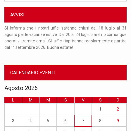
Cerca
AVVISI
fici saranno chiusi dal 18 luglio al 31
Orario di apertura uffici: dal lu
ve. Dal 20 al 24 luglio saremo comunque
recarsi presso gli uffici è 
 uffici riapriranno regolarmente a partire
mandando una mail a info.con
na estate!
numero 02/50321675.
CALENDARIO EVENTI
Agosto 2026
L
M
M
G
V
S
D
1
2
3
4
5
6
7
8
9