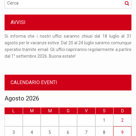
Cerca
AVVISI
Per
Si informa che i nostri uffici saranno chiusi dal 18 luglio al 31
Or
nto
agosto per le vacanze estive. Dal 20 al 24 luglio saremo comunque
re
 al
operativi tramite email. Gli uffici riapriranno regolarmente a partire
ma
dal 1° settembre 2026. Buona estate!
nu
CALENDARIO EVENTI
Agosto 2026
L
M
M
G
V
S
D
1
2
3
4
5
6
7
8
9