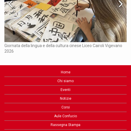
Ch
Giornata della lingua e della cultura cinese Liceo Cairoli Vigevano
2026
Home
Chi siamo
Eventi
Notizie
Corsi
Aule Confucio
Rassegna Stampa